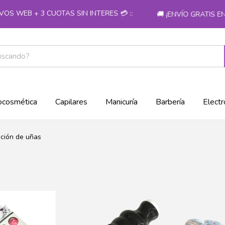
WEB + 3 CUOTAS SIN INTERES 💳 ::
🚚 ¡ENVÍO GRATIS EN C
cosmética
Capilares
Manicuría
Barbería
Electr
ción de uñas