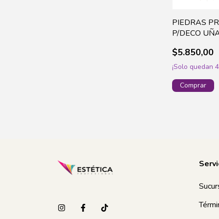
PIEDRAS P
P/DECO UÑ
(U67)
$5.850,00
¡Solo quedan
Servi
Sucur
Térmi