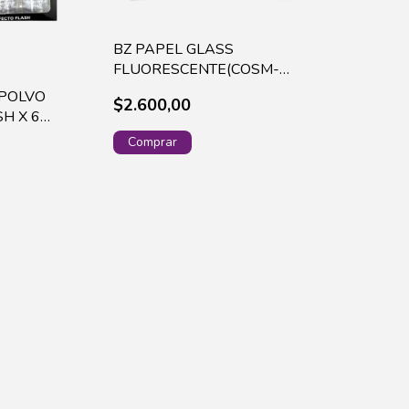
BZ PAPEL GLASS
FLUORESCENTE(COSM-
3002)
 POLVO
$2.600,00
H X 6
H011083)