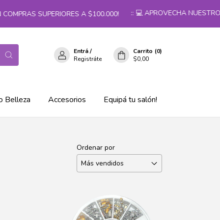
:: 💻 APROVECHA NUESTROS PR
OMPRAS SUPERIORES A $100.000!
Entrá
/
Carrito
(
0
)
Registráte
$0,00
o Belleza
Accesorios
Equipá tu salón!
Ordenar por