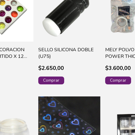
ECORACION
SELLO SILICONA DOBLE
MELY POLVO
RTIDO X 12
(U75)
POWER THIC
150(CLH-01
$2.650,00
$3.600,00