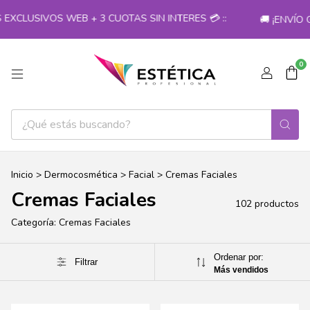
 WEB + 3 CUOTAS SIN INTERES 💳 ::
🚚 ¡ENVÍO GRATIS EN
0
Inicio
>
Dermocosmética
>
Facial
>
Cremas Faciales
Cremas Faciales
102 productos
Categoría: Cremas Faciales
Ordenar por:
Filtrar
Más vendidos