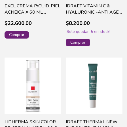
EXEL CREMA P/CUID. PIEL
IDRAET VITAMIN C &
ACNEICA X 60 ML
HYALURONIC -ANTI AGE
GR(530)
SHOCK MASK X 12 ML
$22.600,00
$8.200,00
18061 (144)
¡Solo quedan
5
en stock!
LIDHERMA SKIN COLOR
IDRAET THERMAL NEW