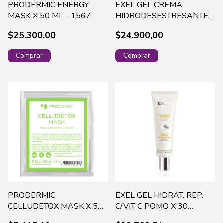
PRODERMIC ENERGY
EXEL GEL CREMA
MASK X 50 ML - 1567
HIDRODESESTRESANTE
30 ML(0902)
$25.300,00
$24.900,00
PRODERMIC
EXEL GEL HIDRAT. REP.
CELLUDETOX MASK X 50
C/VIT C POMO X 30
G 4021
CC(863)-0749