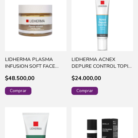
LIDHERMA PLASMA
LIDHERMA ACNEX
INFUSION SOFT FACE
DEPURE CONTROL TOPIC
CREAM X 50 GR - PLAS-
X 15 G- ACNE-0007
$48.500,00
$24.000,00
0007