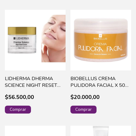
LIDHERMA DHERMA
BIOBELLUS CREMA
SCIENCE NIGHT RESET
PULIDORA FACIAL X 500
CREAM X 50 G - DSCI-
GRS - 100016 +
$56.500,00
$20.000,00
0006