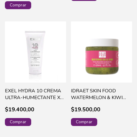
EXEL HYDRA 10 CREMA
IDRAET SKIN FOOD
ULTRA-HUMECTANTE X
WATERMELON & KIWI
50 ML (459)
FACE RECOVERY SCRUB
$19.400,00
$19.500,00
GELX170ML-15878