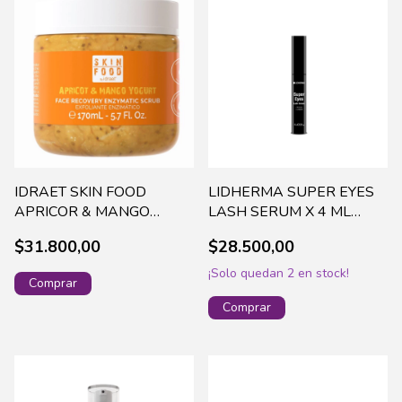
IDRAET SKIN FOOD
LIDHERMA SUPER EYES
APRICOR & MANGO
LASH SERUM X 4 ML
YOGURT FACE SCRUB X
SUPR-0009
$31.800,00
$28.500,00
170ML-16424 (50)
¡Solo quedan
2
en stock!