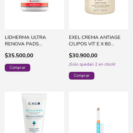
LIDHERMA ULTRA
EXEL CREMA ANTIAGE
RENOVA PADS
C/LIPOS VIT E X 80
MANDELICO Y SALICILICO
GR(203)-ACP
$35.500,00
$30.900,00
X 30 U. -ESPE-0039
¡Solo quedan
2
en stock!