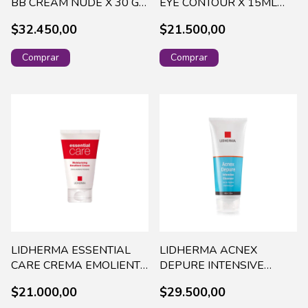
BB CREAM NUDE X 30 G
EYE CONTOUR X 15ML
FACI-0072 DISCONT
-16547 (240)
$32.450,00
$21.500,00
LIDHERMA ESSENTIAL
LIDHERMA ACNEX
CARE CREMA EMOLIENTE
DEPURE INTENSIVE
HIDRATANTE X 60G
CLEANSER X 100 G -
$21.000,00
$29.500,00
ESSE-0003
ACNE-0003