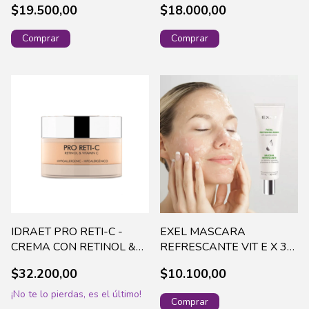
$19.500,00
$18.000,00
17179 (96)
IDRAET PRO RETI-C -
EXEL MASCARA
CREMA CON RETINOL &
REFRESCANTE VIT E X 30
VITAMINA C50 G 13882
ML(416)
$32.200,00
$10.100,00
(80)
¡No te lo pierdas, es el último!