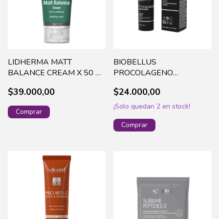
LIDHERMA MATT
BIOBELLUS
BALANCE CREAM X 50 G
PROCOLAGENO
MATT-0001
CONTORNO DE OJOS X 15
$39.000,00
$24.000,00
ML (101675) +
¡Solo quedan
2
en stock!