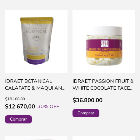
IDRAET BOTANICAL
IDRAET PASSION FRUIT &
CALAFATE & MAQUI ANT.
WHITE COCOLATE FACE
MIST BRUMA REFILL X
MASK X170ML -15908
$18.100,00
$36.800,00
120ML-14994
(50)
$12.670,00
30
% OFF