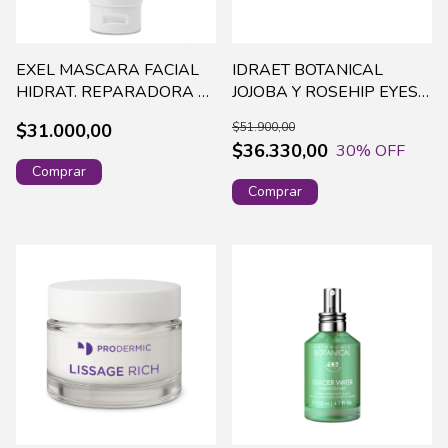
EXEL MASCARA FACIAL
IDRAET BOTANICAL
HIDRAT. REPARADORA C/
JOJOBA Y ROSEHIP EYES
ADN VEG. X 100ML (836)
& LIPS CONTOUR X 15G-
$31.000,00
$51.900,00
15328(60)
$36.330,00
30
% OFF