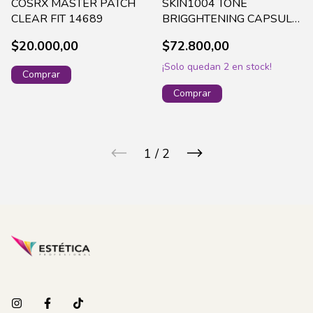
COSRX MASTER PATCH
SKIN1004 TONE
CLEAR FIT 14689
BRIGGHTENING CAPSULE
CREAM 75ML - 1776
$20.000,00
$72.800,00
¡Solo quedan
2
en stock!
1
/
2