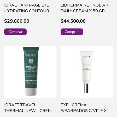
IDRAET ANTI-AGE EYE
LIDHERMA RETINOL A +
HYDRATING CONTOUR
DAILY CREAM X 50 GR
EMULSION X 15G 19150
RETI-0005
$29.600,00
$44.500,00
(98)
IDRAET TRAVEL
EXEL CREMA
THERMAL NEW - CREMA
P/PARPADOS C/VIT E X 30
HIDRATANTE RICA 50 G
POMO-41 (202)