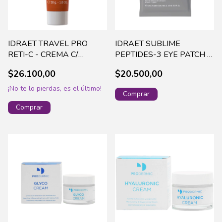
IDRAET TRAVEL PRO
IDRAET SUBLIME
RETI-C - CREMA C/
PEPTIDES-3 EYE PATCH X
RETINOL & VIT. C 50G
24 UN 16 ML -13676
$26.100,00
$20.500,00
-17162 (96)
(144)
¡No te lo pierdas, es el último!