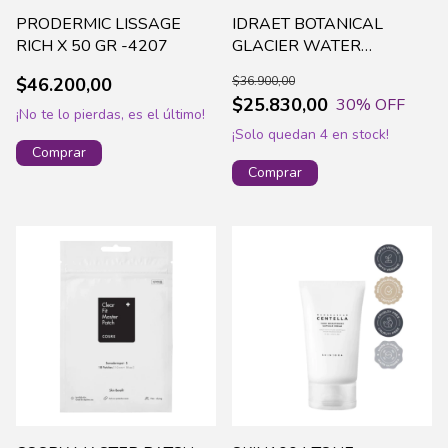
PRODERMIC LISSAGE
IDRAET BOTANICAL
RICH X 50 GR -4207
GLACIER WATER
HYDRATION MIST BRUMA
$46.200,00
$36.900,00
X120ML-17094
$25.830,00
30
% OFF
¡No te lo pierdas, es el último!
¡Solo quedan
4
en stock!