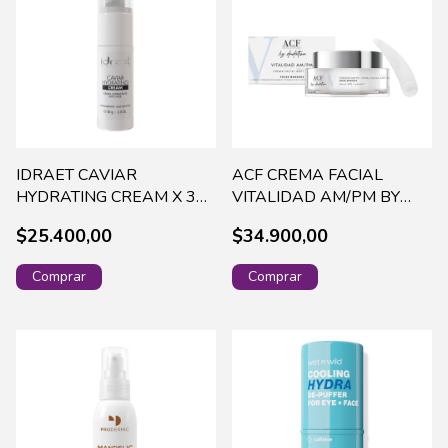
IDRAET CAVIAR
ACF CREMA FACIAL
HYDRATING CREAM X 30
VITALIDAD AM/PM BY
GR-14123 (144)
DADATINA X 50 GR
$25.400,00
$34.900,00
DADAVITA