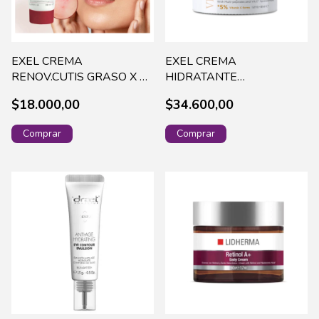
EXEL CREMA
EXEL CREMA
RENOV.CUTIS GRASO X 50
HIDRATANTE
ML (924)
REPARADORA C/ 5% VIT.
$18.000,00
$34.600,00
C X 48ML (209)