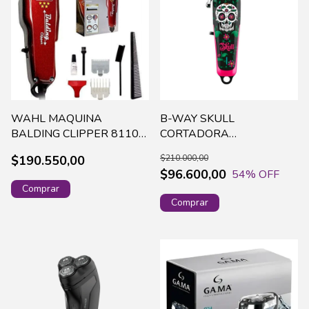
WAHL MAQUINA
B-WAY SKULL
BALDING CLIPPER 8110-
CORTADORA
628
PROFESIONAL
$190.550,00
$210.000,00
INALAMBRICA(BW1103)
$96.600,00
54
% OFF