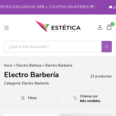
OS EXCLUSIVOS WEB + 3 CUOTAS SIN INTERES 💳 ::
🚚 ¡ENV
0
Inicio
>
Electro Belleza
>
Electro Barbería
Electro Barbería
23 productos
Categoría: Electro Barbería
Ordenar por:
Filtrar
Más vendidos