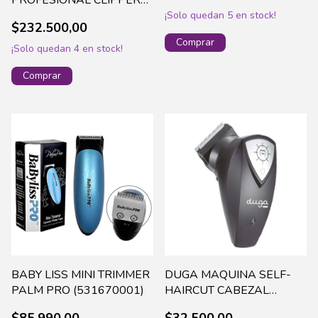
8490-016
¡Solo quedan
5
en stock!
$232.500,00
¡Solo quedan
4
en stock!
BABY LISS MINI TRIMMER
DUGA MAQUINA SELF-
PALM PRO (531670001)
HAIRCUT CABEZAL
GIRATORIO(D407)
$85.990,00
$32.500,00