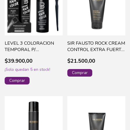
LEVEL 3 COLORACION
SIR FAUSTO ROCK CREAM
TEMPORAL P/
CONTROL EXTRA FUERTE
BARBA+CEPILLO X 125
X 150 ML - SIR6130
$39.900,00
$21.500,00
ML - 18369001
¡Solo quedan
5
en stock!