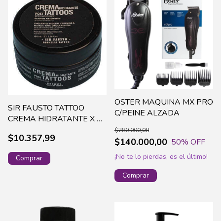
OSTER MAQUINA MX PRO
SIR FAUSTO TATTOO
C/PEINE ALZADA
CREMA HIDRATANTE X 50
ML
$280.000,00
$10.357,99
$140.000,00
50
% OFF
¡No te lo pierdas, es el último!