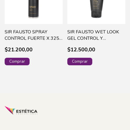
SIR FAUSTO SPRAY
SIR FAUSTO WET LOOK
CONTROL FUERTE X 325
GEL CONTROL Y
ML - SIR6110
DEFINICION X 150 ML -
$21.200,00
$12.500,00
SIR6140