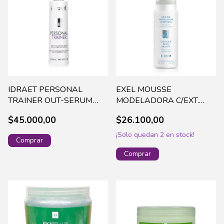
IDRAET PERSONAL
EXEL MOUSSE
TRAINER OUT-SERUM
MODELADORA C/EXT.
ESCULTURANTE 200 G-
VEGETALES X 170
$45.000,00
$26.100,00
11406 (56)
ML(899)
¡Solo quedan
2
en stock!