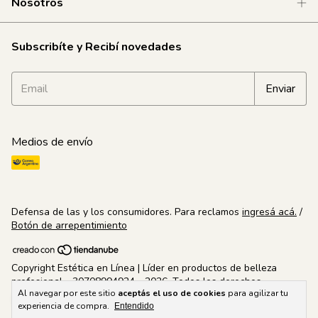
Nosotros
Subscribíte y Recibí novedades
Medios de envío
Defensa de las y los consumidores. Para reclamos
ingresá acá.
/
Botón de arrepentimiento
Copyright Estética en Línea | Líder en productos de belleza
profesional - 30708994924 - 2026. Todos los derechos
Al navegar por este sitio
aceptás el uso de cookies
para agilizar tu
reservados.
experiencia de compra.
Entendido