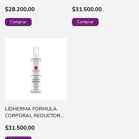
CARNITINE X 200 GR-
100ML PACT-0032
$28.200,00
$31.500,00
16196 (40)
LIDHERMA FORMULA
CORPORAL REDUCTORA
X 100ML PACT-0031
$31.500,00