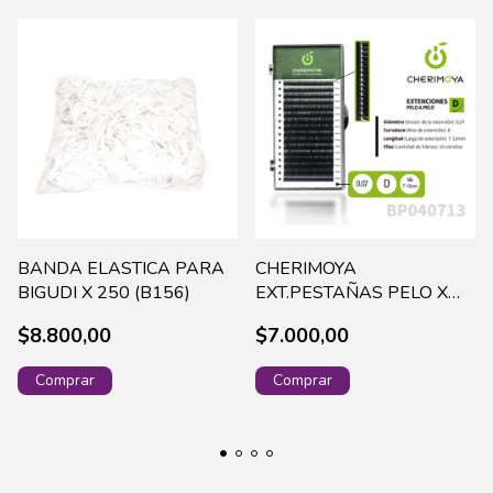
BANDA ELASTICA PARA
CHERIMOYA
BIGUDI X 250 (B156)
EXT.PESTAÑAS PELO X
PELO 0.07D-MIX
$8.800,00
$7.000,00
(BP040713MIX)