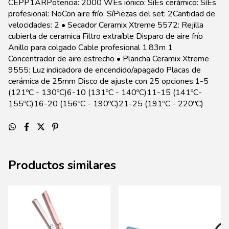
CEPP1ARPotencia: 2000 WEs iónico: SíEs cerámico: SíEs
profesional: NoCon aire frío: SíPiezas del set: 2Cantidad de
velocidades: 2 • Secador Ceramix Xtreme 5572: Rejilla
cubierta de ceramica Filtro extraíble Disparo de aire frío
Anillo para colgado Cable profesional 1.83m 1
Concentrador de aire estrecho • Plancha Ceramix Xtreme
9555: Luz indicadora de encendido/apagado Placas de
cerámica de 25mm Disco de ajuste con 25 opciones:1-5
(121ºC - 130ºC)6-10 (131ºC - 140ºC)11-15 (141ºC-
155ºC)16-20 (156ºC - 190ºC)21-25 (191ºC - 220ºC)
Productos similares