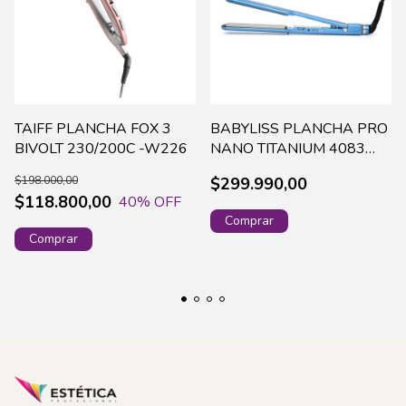
TAIFF PLANCHA FOX 3
BABYLISS PLANCHA PRO
BIVOLT 230/200C -W226
NANO TITANIUM 4083
WET/DRY DOBLE VOLTAJE
$198.000,00
$299.990,00
(15244)
$118.800,00
40
% OFF