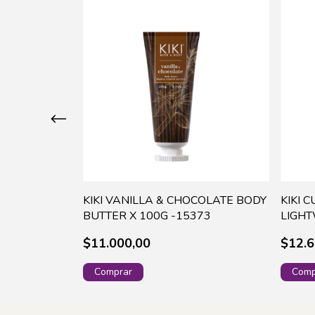
A CORPORAL
KIKI VANILLA & CHOCOLATE BODY
KIKI 
00 ML -0030
BUTTER X 100G -15373
LIGH
X200G
$11.000,00
$12.6