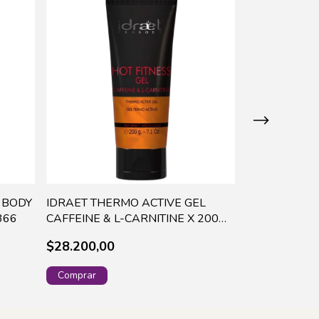
 BODY
IDRAET THERMO ACTIVE GEL
IDRAET THE
366
CAFFEINE & L-CARNITINE X 200
CAFFEINE & 
GR-16196 (40)
200ML-16042
$28.200,00
$39.100,00