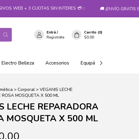
S WEB + 3 CUOTAS SIN INTERES 💳 ::
🚚 ¡ENVÍO GRATIS EN
Entrá
/
Carrito
(
0
)
Registráte
$0,00
Electro Belleza
Accesorios
Equipá tu salón!
mética
>
Corporal
>
VEGANIS LECHE
 ROSA MOSQUETA X 500 ML
S LECHE REPARADORA
A MOSQUETA X 500 ML
0,00