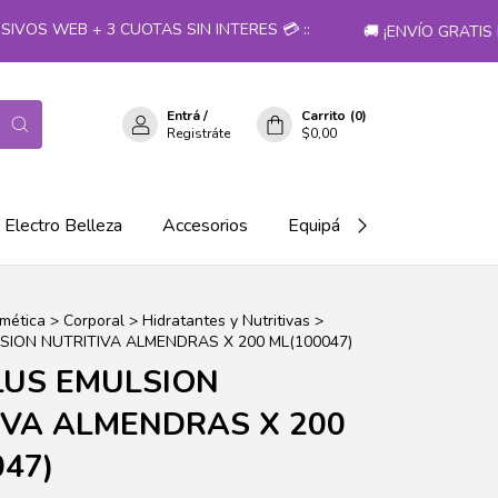
S WEB + 3 CUOTAS SIN INTERES 💳 ::
🚚 ¡ENVÍO GRATIS E
Entrá
/
Carrito
(
0
)
Registráte
$0,00
Electro Belleza
Accesorios
Equipá tu salón!
mética
>
Corporal
>
Hidratantes y Nutritivas
>
SION NUTRITIVA ALMENDRAS X 200 ML(100047)
LUS EMULSION
IVA ALMENDRAS X 200
47)