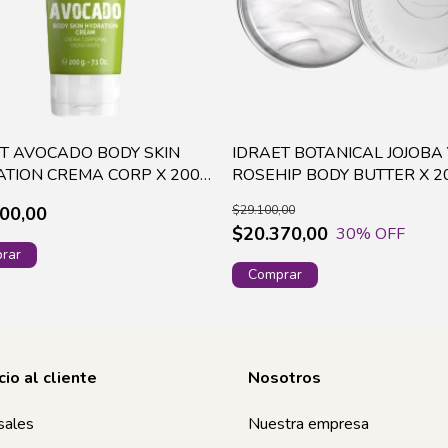
T AVOCADO BODY SKIN
IDRAET BOTANICAL JOJOBA 
TION CREMA CORP X 200
ROSEHIP BODY BUTTER X 2
2464 (60)
13027
00,00
$29.100,00
$20.370,00
30
% OFF
cio al cliente
Nosotros
sales
Nuestra empresa