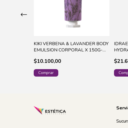
KIKI VERBENA & LAVANDER BODY
IDRAE
COLAGENO X
EMULSION CORPORAL X 150G-
HYDRA
+
15236
GRS 1
$10.100,00
$21.6
timo!
Servi
Sucur