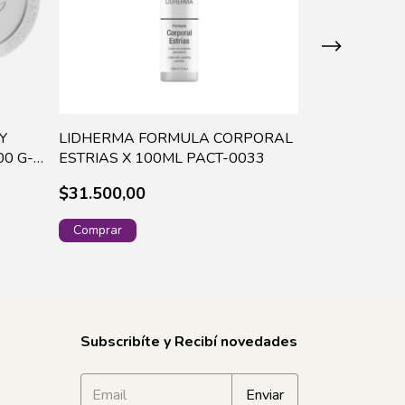
Y
LIDHERMA FORMULA CORPORAL
KIKI SENSUA
00 G-
ESTRIAS X 100ML PACT-0033
JASMINE (S
CREAM+NECE
$31.500,00
$17.800,00
¡Solo quedan
3
Subscribíte y Recibí novedades