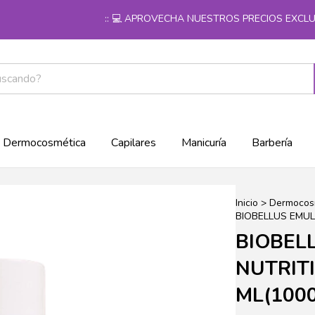
:: 💻 APROVECHA NUESTROS PRECIOS EXCLUSIVO
Dermocosmética
Capilares
Manicuría
Barbería
Inicio
>
Dermocos
BIOBELLUS EMUL
BIOBEL
NUTRIT
ML(1000