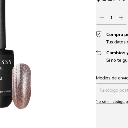
Compra p
Tus datos 
Cambios 
Si no te gu
Entregas para el 
Medios de enví
No sé mi código p