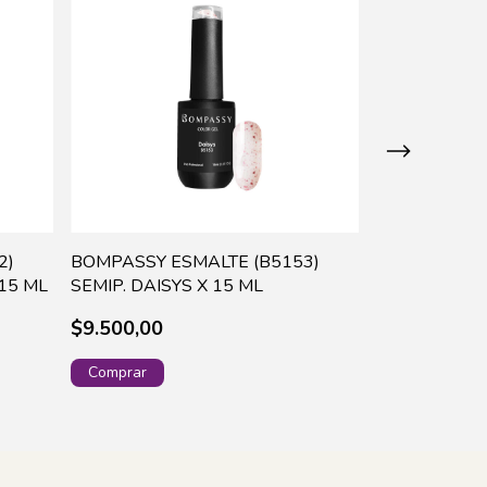
2)
BOMPASSY ESMALTE (B5153)
BOMPASSY E
15 ML
SEMIP. DAISYS X 15 ML
SEMIP. MAGN
$9.500,00
$9.500,00