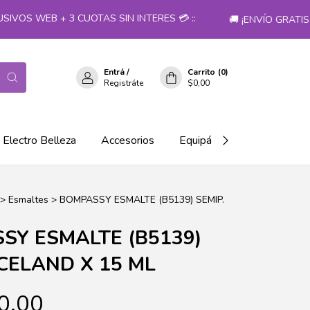
VOS WEB + 3 CUOTAS SIN INTERES 💳 ::
🚚 ¡ENVÍO GRATIS 
Entrá
/
Carrito
(
0
)
Registráte
$0,00
Electro Belleza
Accesorios
Equipá tu salón!
>
Esmaltes
>
BOMPASSY ESMALTE (B5139) SEMIP.
SY ESMALTE (B5139)
ICELAND X 15 ML
0,00