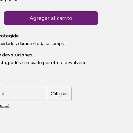
rotegida
cuidados durante toda la compra.
y devoluciones
sta, podés cambiarlo por otro o devolverlo.
CP:
Cambiar CP
o
Calcular
ostal