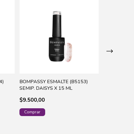
4)
BOMPASSY ESMALTE (B5153)
BOMPASSY E
SEMIP. DAISYS X 15 ML
SEMIP. INFIN
$9.500,00
$11.400,00