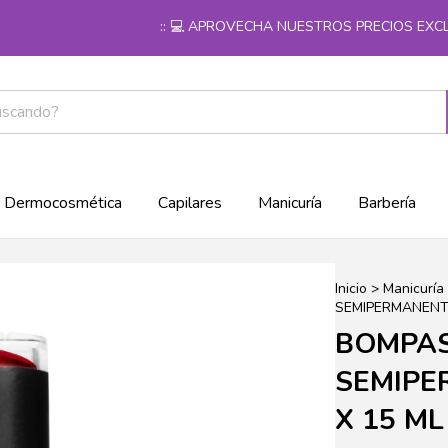
:: 💻 APROVECHA NUESTROS PRECIOS EXCLUSI
Dermocosmética
Capilares
Manicuría
Barbería
Inicio
>
Manicuría
SEMIPERMANENTE
BOMPAS
SEMIPE
X 15 ML