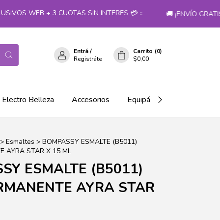
VOS WEB + 3 CUOTAS SIN INTERES 💳 ::
🚚 ¡ENVÍO GRATIS 
Entrá
/
Carrito
(
0
)
Registráte
$0,00
Electro Belleza
Accesorios
Equipá tu salón!
>
Esmaltes
>
BOMPASSY ESMALTE (B5011)
 AYRA STAR X 15 ML
SY ESMALTE (B5011)
RMANENTE AYRA STAR