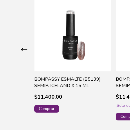
(B5138)
BOMPASSY ESMALTE (B5139)
BOMPA
OND X 15 ML
SEMIP. ICELAND X 15 ML
SEMI
$11.400,00
$11.4
¡Solo 