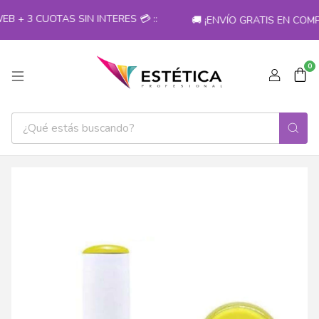
+ 3 CUOTAS SIN INTERES 💳 ::
🚚 ¡ENVÍO GRATIS EN COMPR
0