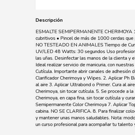
Descripción
ESMALTE SEMIPERMANENTE CHERIMOYA 15ML
cubritivos • Pincel de más de 1000 cerdas que
NO TESTEADO EN ANIMALES Tiempo de Curado:
UV/LED 48 Watts: 30 segundos Uso profesiona
las uñas. Desinfectar las manos de la clienta y 
Ideal realizar servicio de manicuria, con nuest
Cutícula. Importante abrir canales de adhesión 
Clarificador Cherimoya y Wipes. 2. Aplicar Ph 
al aire 3. Aplicar Ultrabond o Primer. Cura al ai
Cherimoya, sin tocar cutícula. 5. Se procede a 
Cherimoya, en capa fina, sin tocar cutícula y cur
Semipermanente Color Cherimoya 7. Aplicar Top 
cabina. NO SE CLARIFICA. 8. Para finalizar coloca
y mantener unas manos saludables. Nota: modo d
un curso profesional para acompañar tu talento 