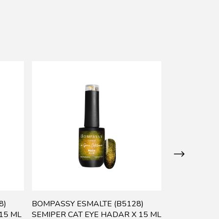
8)
BOMPASSY ESMALTE (B5128)
BOMPASSY E
15 ML
SEMIPER CAT EYE HADAR X 15 ML
SEMIPERM. 