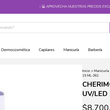
:: 💻 APROVECHA NUESTROS PRECIOS EXCLUSIV
Dermocosmética
Capilares
Manicuría
Barbería
Inicio
>
Manicuría
15 ML-361
CHERIM
UV/LED 
$8.700