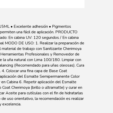
 • Excelente adhesión • Pigmentos
 permiten una fácil de aplicación. PRODUCTO
 En cabina UV: 120 segundos / En cabina
l MODO DE USO: 1. Realizar la preparación de
el material de trabajo con Sanitizante Cherimoya
ras Herramientas Profesionales y Removedor de
de la uña natural con Lima 100/180. Limpiar con
Balancing (Recomendado para uñas oleosas). Cura
re. 4. Colocar una fina capa de Base Coat
la aplicación del Esmalte Semipermanente Color
ar en Cabina 6. Repetir aplicación del Esmalte
Coat Cherimoya (brillo o ultramatte) y curar en
r Aceite para cutículas con el fin de hidratarlas
e uso orientativo, la recomendación es realizar
y excelencia.