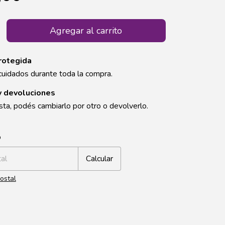
rotegida
cuidados durante toda la compra.
y devoluciones
sta, podés cambiarlo por otro o devolverlo.
CP:
Cambiar CP
o
Calcular
ostal