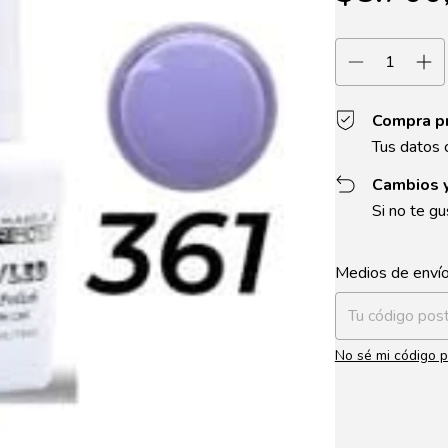
Compra p
Tus datos 
Cambios 
Si no te gu
Entregas para el 
Medios de enví
No sé mi código p