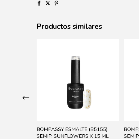
Productos similares
(B5153)
BOMPASSY ESMALTE (B5155)
BOMPA
ML
SEMIP. SUNFLOWERS X 15 ML
SEMIP