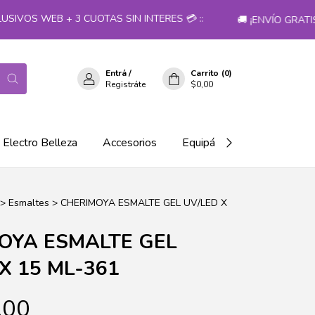
OS WEB + 3 CUOTAS SIN INTERES 💳 ::
🚚 ¡ENVÍO GRATIS 
Entrá
/
Carrito
(
0
)
Registráte
$0,00
Electro Belleza
Accesorios
Equipá tu salón!
>
Esmaltes
>
CHERIMOYA ESMALTE GEL UV/LED X
OYA ESMALTE GEL
X 15 ML-361
,00