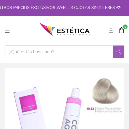
TROS PRECIOS EXCLUSIVOS WEB + 3 CUOTAS SIN INTERES 💳 ::
0