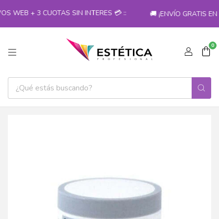
 WEB + 3 CUOTAS SIN INTERES 💳 ::
🚚 ¡ENVÍO GRATIS EN
0