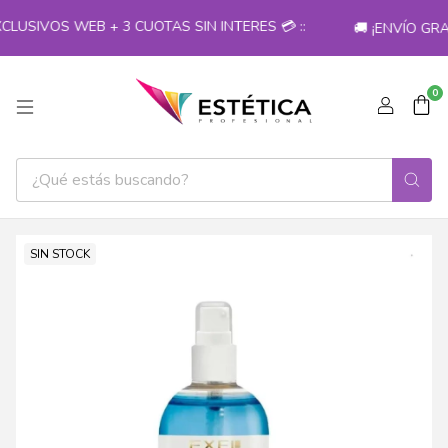
LUSIVOS WEB + 3 CUOTAS SIN INTERES 💳 ::
🚚 ¡ENVÍO GRA
0
SIN STOCK