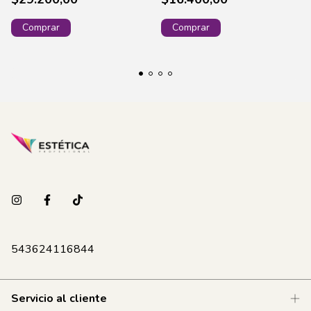
17544 (96)
543624116844
Servicio al cliente