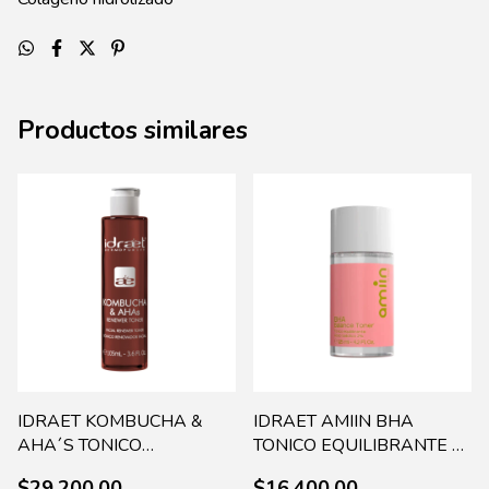
Productos similares
IDRAET KOMBUCHA &
IDRAET AMIIN BHA
AHA´S TONICO
TONICO EQUILIBRANTE X
RENOVADOR 100 ML
125ML (18114)
$29.200,00
$16.400,00