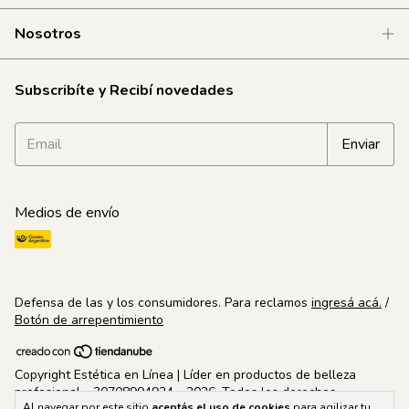
Nosotros
Subscribíte y Recibí novedades
Medios de envío
Defensa de las y los consumidores. Para reclamos
ingresá acá.
/
Botón de arrepentimiento
Copyright Estética en Línea | Líder en productos de belleza
profesional - 30708994924 - 2026. Todos los derechos
Al navegar por este sitio
aceptás el uso de cookies
para agilizar tu