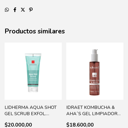
Productos similares
LIDHERMA AQUA SHOT
IDRAET KOMBUCHA &
GEL SCRUB EXFOL.
AHA´S GEL LIMPIADOR
SUAVE X 100G AQUA-
100 ML 17865 (96)
$20.000,00
$18.600,00
0007