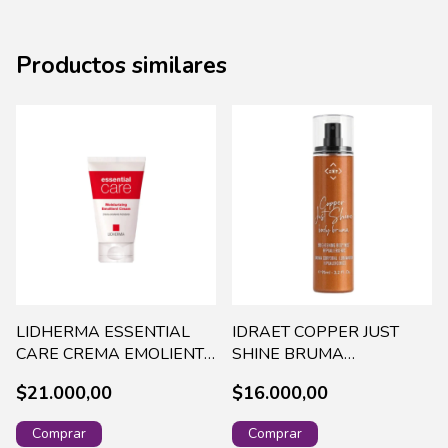
Productos similares
LIDHERMA ESSENTIAL
IDRAET COPPER JUST
CARE CREMA EMOLIENTE
SHINE BRUMA
HIDRATANTE X 60G
CORPORAL ILUMINA.
$21.000,00
$16.000,00
ESSE-0003
X95ML -17421 (96)