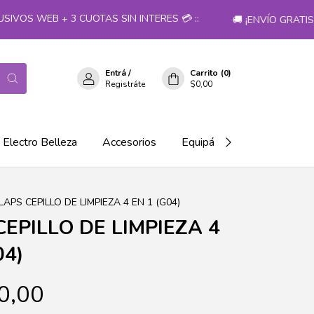
OS WEB + 3 CUOTAS SIN INTERES 💳 ::
🚚 ¡ENVÍO GRATIS 
Entrá
/
Carrito
(
0
)
Registráte
$0,00
Electro Belleza
Accesorios
Equipá tu salón!
LAPS CEPILLO DE LIMPIEZA 4 EN 1 (G04)
EPILLO DE LIMPIEZA 4
04)
0,00