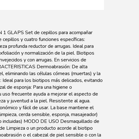
 GLAPS Set de cepillos para acompañar
cepillos y cuatro funciones específicas:
eza profunda reductor de arrugas. Ideal para
oliación y normalización de la piel. Biotipos
vejecidos y con arrugas. En servicios de
CARACTERISTICAS Dermoabrasión: De alta
el, eliminando las células córneas (muertas) y la
e: Ideal para los biotipos más delicados, evitando
zal de esponja: Para una higiene o
u uso frecuente ayuda a mejorar el aspecto de
za y juventud a la piel. Resistente al agua.
gonómico y fácil de usar. La base mantiene el
 limpieza, cerda sensible, esponja, masajeador)
(no incluidas) MODO DE USO Desmaquillado de
 de Limpieza o un producto acorde al biotipo
oabrasión o el cabezal de piel sensible o con la