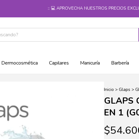
:: 💻 APROVECHA NUESTROS PRECIOS EXCLUSIV
Dermocosmética
Capilares
Manicuría
Barbería
Inicio
>
Glaps
>
G
GLAPS C
EN 1 (G
$54.60