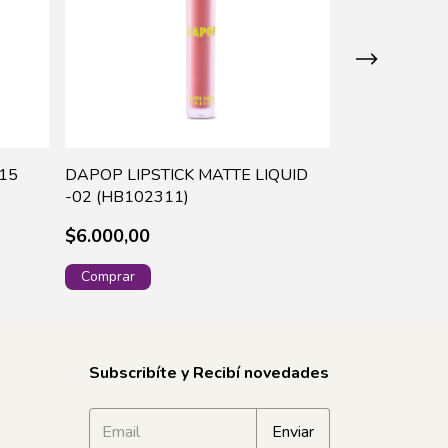
L15
DAPOP LIPSTICK MATTE LIQUID
DAPOP LIPST
-02 (HB102311)
-03 (HB1023
$6.000,00
$6.000,00
Subscribíte y Recibí novedades