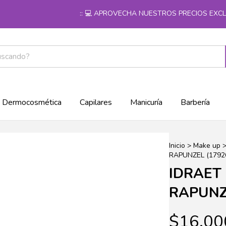
:: 💻 APROVECHA NUESTROS PRECIOS EXCLUSI
Dermocosmética
Capilares
Manicuría
Barbería
Inicio
>
Make up
RAPUNZEL (17926
IDRAET 
RAPUNZE
$16.00