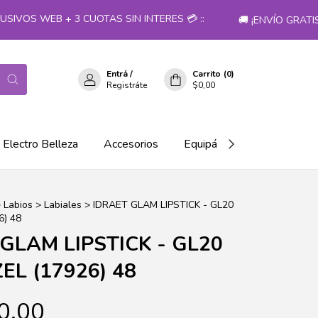
VOS WEB + 3 CUOTAS SIN INTERES 💳 ::
🚚 ¡ENVÍO GRATIS 
Entrá
/
Carrito
(
0
)
Registráte
$0,00
Electro Belleza
Accesorios
Equipá tu salón!
>
Labios
>
Labiales
>
IDRAET GLAM LIPSTICK - GL20
) 48
GLAM LIPSTICK - GL20
L (17926) 48
0,00