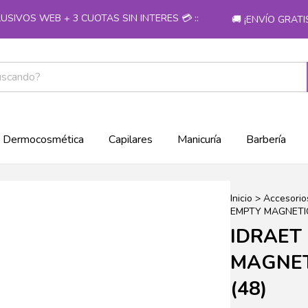
VOS WEB + 3 CUOTAS SIN INTERES 💳 ::
🚚 ¡ENVÍO GRATIS
Dermocosmética
Capilares
Manicuría
Barbería
Inicio
>
Accesorio
EMPTY MAGNETIC 
IDRAET
MAGNETI
(48)