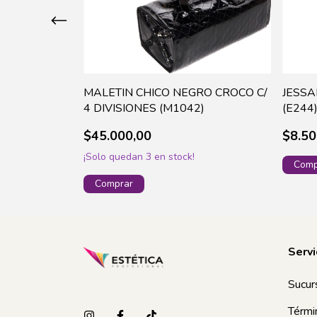
URVA 2 EN 1
MALETIN CHICO NEGRO CROCO C/
JESSA
4 DIVISIONES (M1042)
(E244
$45.000,00
$8.50
¡Solo quedan
3
en stock!
Servi
Sucur
Térmi