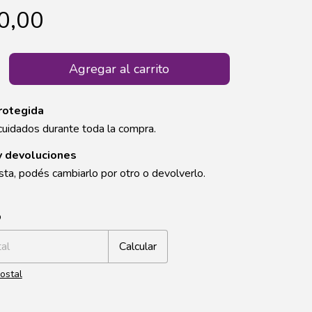
0,00
rotegida
cuidados durante toda la compra.
y devoluciones
sta, podés cambiarlo por otro o devolverlo.
CP:
Cambiar CP
o
Calcular
ostal