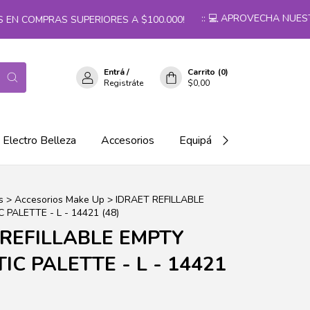
:: 💻 APROVECHA NUESTR
 EN COMPRAS SUPERIORES A $100.000!
Entrá
/
Carrito
(
0
)
Registráte
$0,00
Electro Belleza
Accesorios
Equipá tu salón!
s
>
Accesorios Make Up
>
IDRAET REFILLABLE
PALETTE - L - 14421 (48)
 REFILLABLE EMPTY
C PALETTE - L - 14421