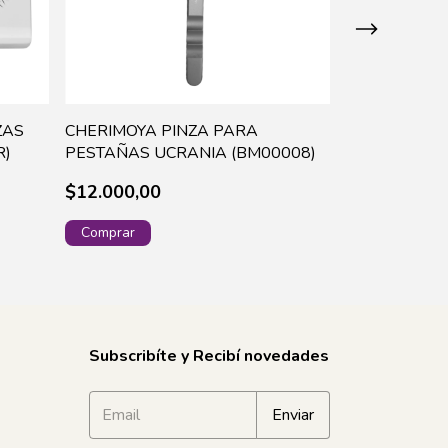
ZAS
CHERIMOYA PINZA PARA
BANDA ELAS
R)
PESTAÑAS UCRANIA (BM00008)
250 (B156)
$12.000,00
$8.800,00
Subscribíte y Recibí novedades