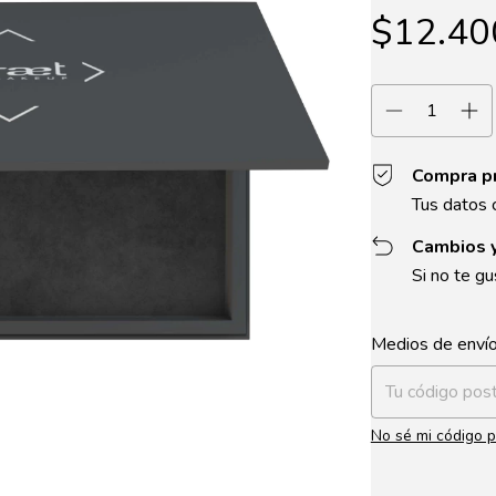
$12.40
Compra p
Tus datos 
Cambios 
Si no te gu
Entregas para el 
Medios de enví
No sé mi código p