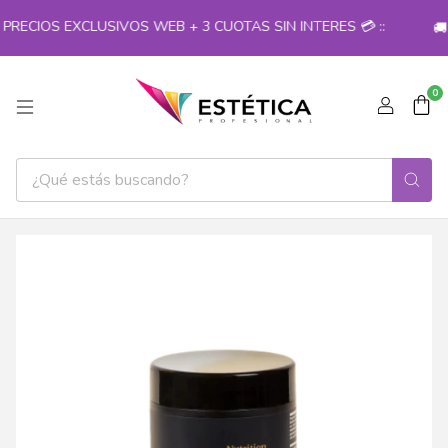
RECIOS EXCLUSIVOS WEB + 3 CUOTAS SIN INTERES 💳 ::
🚚 
0