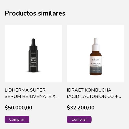
Productos similares
LIDHERMA SUPER
IDRAET KOMBUCHA
SERUM REJUVENATE X 30
(ACID LACTOBIONICO +
ML SUPR-0002
GLICOL + LACTI) 30 ML
$50.000,00
$32.200,00
17568 (144)