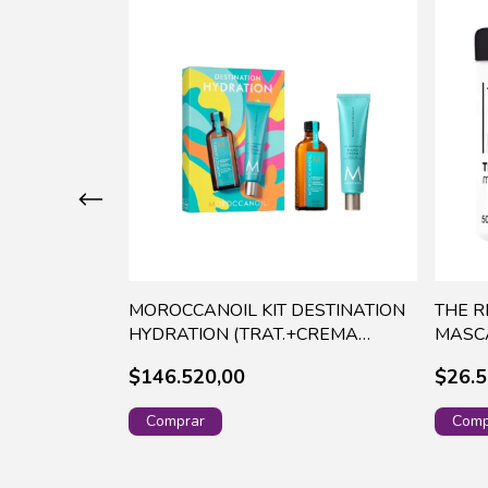
 LISS
MOROCCANOIL KIT DESTINATION
THE R
 240 ML
HYDRATION (TRAT.+CREMA
MASCA
P/MANOS) MO161
070
$146.520,00
$26.5
timo!