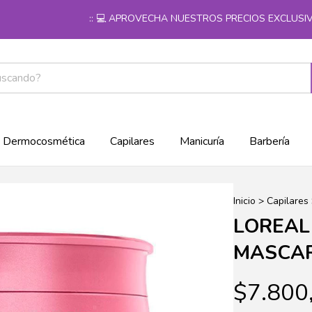
:: 💻 APROVECHA NUESTROS PRECIOS EXCLUSIVOS W
Dermocosmética
Capilares
Manicuría
Barbería
Inicio
>
Capilares
LOREAL
MASCAR
$7.800