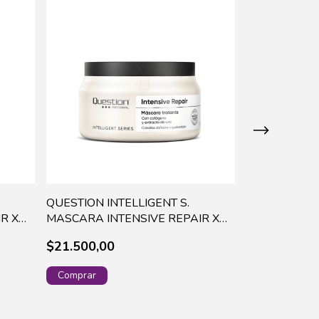
QUESTION INTELLIGENT S.
REVLON UNI
R X
MASCARA INTENSIVE REPAIR X
TRATAMIENT
330ML - 864
$21.500,00
$49.400,00