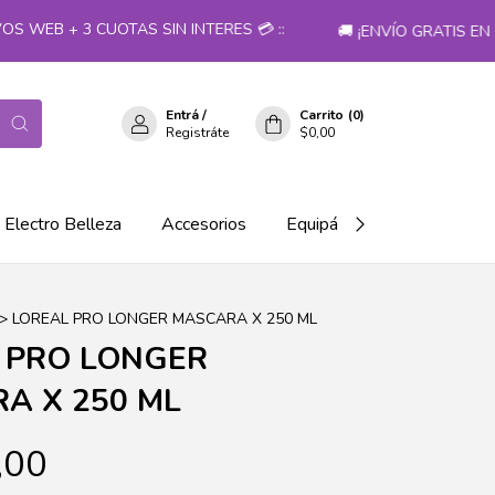
EB + 3 CUOTAS SIN INTERES 💳 ::
🚚 ¡ENVÍO GRATIS EN CO
Entrá
/
Carrito
(
0
)
Registráte
$0,00
Electro Belleza
Accesorios
Equipá tu salón!
>
LOREAL PRO LONGER MASCARA X 250 ML
 PRO LONGER
A X 250 ML
,00