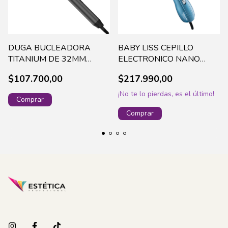
DUGA BUCLEADORA
BABY LISS CEPILLO
TITANIUM DE 32MM
ELECTRONICO NANO
120/220 C 70W-D533
TITANIUM.64 MM 55758
$107.700,00
$217.990,00
(13648)
¡No te lo pierdas, es el último!