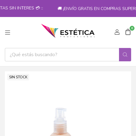
 SIN INTERES 💳 ::
🚚 ¡ENVÍO GRATIS EN COMPRAS SUPERIO
0
SIN STOCK