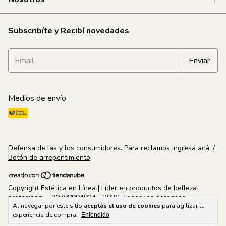
Subscribíte y Recibí novedades
Medios de envío
Defensa de las y los consumidores. Para reclamos
ingresá acá.
/
Botón de arrepentimiento
Copyright Estética en Línea | Líder en productos de belleza
profesional - 30708994924 - 2026. Todos los derechos
Al navegar por este sitio
aceptás el uso de cookies
para agilizar tu
reservados.
experiencia de compra.
Entendido