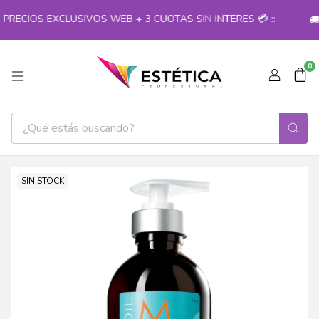
RECIOS EXCLUSIVOS WEB + 3 CUOTAS SIN INTERES 💳 ::
🚚
0
SIN STOCK