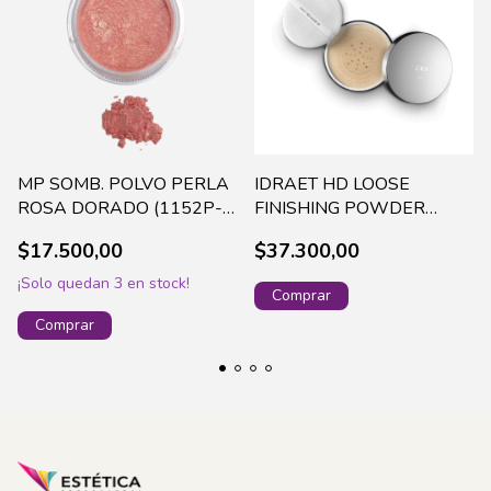
MP SOMB. POLVO PERLA
IDRAET HD LOOSE
ROSA DORADO (1152P-
FINISHING POWDER
04)
MATTE-POLVO VOLATIL X
$17.500,00
$37.300,00
8 GR - 13721(48
¡Solo quedan
3
en stock!