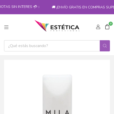
AS SIN INTERES 💳 ::
🚚 ¡ENVÍO GRATIS EN COMPRAS SUPER
0