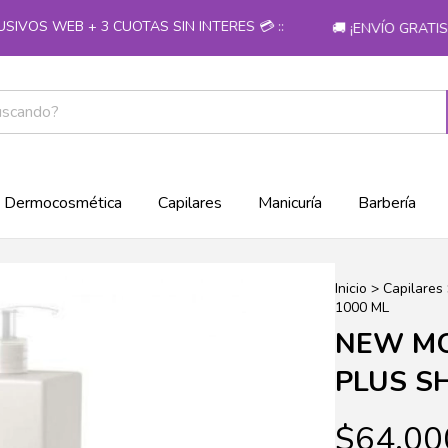
OS WEB + 3 CUOTAS SIN INTERES 💳 ::
🚚 ¡ENVÍO GRATIS E
Dermocosmética
Capilares
Manicuría
Barbería
Inicio
>
Capilares
1000 ML
NEW MO
PLUS S
$64.00