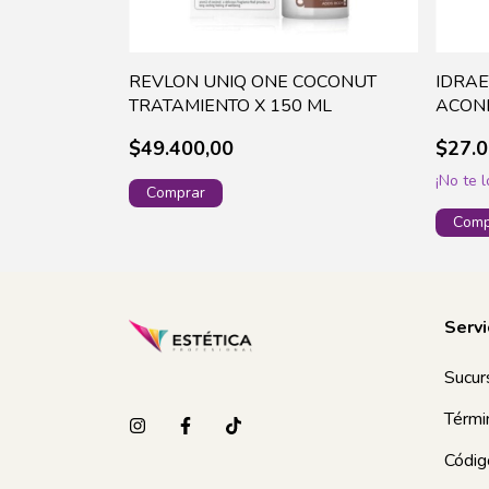
SY WAX X
REVLON UNIQ ONE COCONUT
IDRAE
TRATAMIENTO X 150 ML
ACOND
-1624
$49.400,00
$27.0
¡No te l
Servi
Sucur
Térmi
Códig