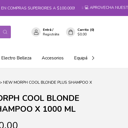
:: 💻 APROVECHA NUESTRO
N COMPRAS SUPERIORES A $100.000!
Entrá
/
Carrito
(
0
)
Registráte
$0,00
Electro Belleza
Accesorios
Equipá tu salón!
>
NEW MORPH COOL BLONDE PLUS SHAMPOO X
RPH COOL BLONDE
HAMPOO X 1000 ML
0,00