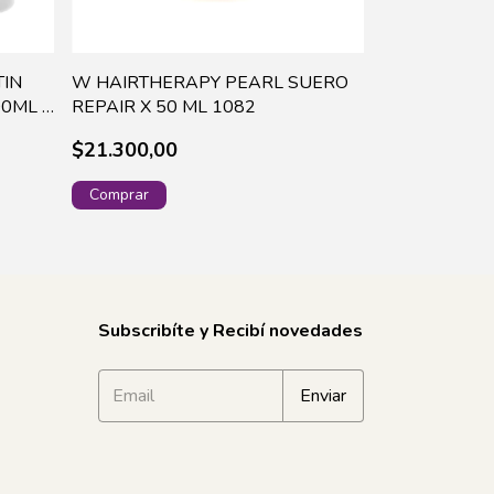
TIN
W HAIRTHERAPY PEARL SUERO
IDRAET KNB 
0ML -
REPAIR X 50 ML 1082
MASCARA X 2
$21.300,00
$25.100,00
Subscribíte y Recibí novedades