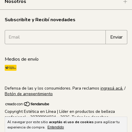
Nosotros
Subscribíte y Recibí novedades
Medios de envío
Defensa de las y los consumidores. Para reclamos
ingresá acá.
/
Botón de arrepentimiento
Copyright Estética en Línea | Líder en productos de belleza
profesional - 30708994924 - 2026. Todos los derechos
Al navegar por este sitio
aceptás el uso de cookies
para agilizar tu
reservados.
experiencia de compra.
Entendido