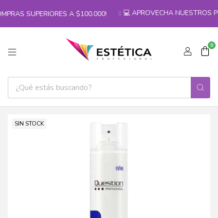
:: 💻 APROVECHA NUESTROS PRE
MPRAS SUPERIORES A $100.000!
0
SIN STOCK