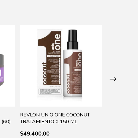
REVLON UNIQ ONE COCONUT
FRAMESI RI
(60)
TRATAMIENTO X 150 ML
MASCARA NU
- A06447
$49.400,00
$18.000,00