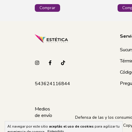
Servi
Sucur
Térmi
Códig
Pregu
543624116844
Medios
de envío
Defensa de las y los consumi
Copy
Al navegar por este sitio
aceptás el uso de cookies
para agilizar tu
experiencia de compra.
Entendido