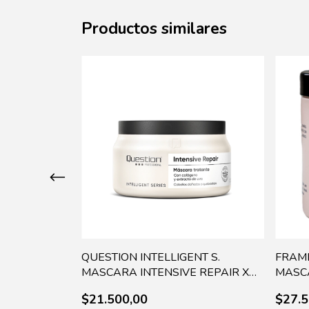
Productos similares
 ME RIGHT
QUESTION INTELLIGENT S.
FRAM
 TBH433934
MASCARA INTENSIVE REPAIR X
MASCA
330ML - 864
- A06
$21.500,00
$27.5