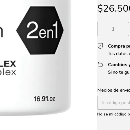
$26.50
Compra p
Tus datos 
Cambios 
Si no te gu
Entregas para el 
Medios de enví
No sé mi código p