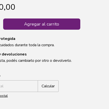
0,00
rotegida
cuidados durante toda la compra.
y devoluciones
sta, podés cambiarlo por otro o devolverlo.
CP:
Cambiar CP
o
Calcular
ostal