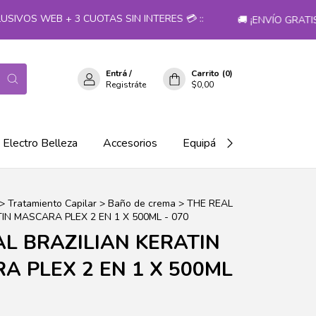
OS WEB + 3 CUOTAS SIN INTERES 💳 ::
🚚 ¡ENVÍO GRATIS 
Entrá
/
Carrito
(
0
)
Registráte
$0,00
Electro Belleza
Accesorios
Equipá tu salón!
>
Tratamiento Capilar
>
Baño de crema
>
THE REAL
IN MASCARA PLEX 2 EN 1 X 500ML - 070
AL BRAZILIAN KERATIN
A PLEX 2 EN 1 X 500ML