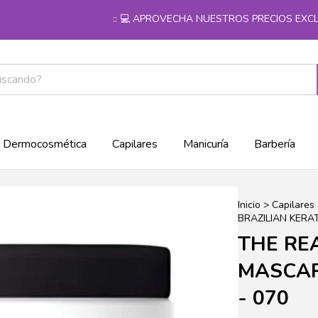
:: 💻 APROVECHA NUESTROS PRECIOS EXCLUSIV
Dermocosmética
Capilares
Manicuría
Barbería
Inicio
>
Capilares
BRAZILIAN KERAT
THE RE
MASCAR
- 070