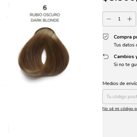
Compra p
Tus datos 
Cambios 
Si no te gu
Entregas para el 
Medios de enví
No sé mi código p