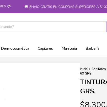
 ::
🚚 ¡ENVÍO GRATIS EN COMPRAS SUPERIORES A $100.00
Dermocosmética
Capilares
Manicuría
Barbería
Inicio
>
Capilares
60 GRS.
TINTUR
GRS.
$8.300