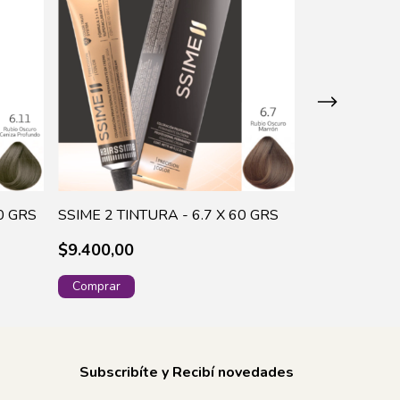
0 GRS
SSIME 2 TINTURA - 6.7 X 60 GRS
SSIME 2 TINT
$9.400,00
$9.400,00
Subscribíte y Recibí novedades