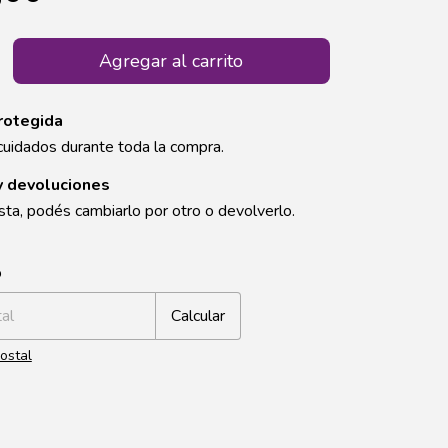
rotegida
cuidados durante toda la compra.
y devoluciones
sta, podés cambiarlo por otro o devolverlo.
CP:
Cambiar CP
o
Calcular
ostal