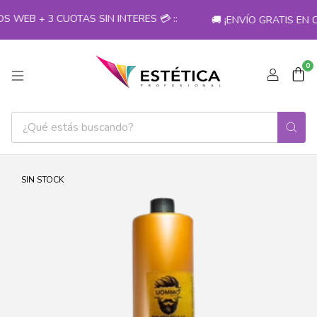
WEB + 3 CUOTAS SIN INTERES 💳 ::
🚚 ¡ENVÍO GRATIS EN 
0
SIN STOCK