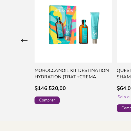
NT S.
MOROCCANOIL KIT DESTINATION
QUEST
 REPAIR X
HYDRATION (TRAT.+CREMA
SHAMP
P/MANOS) MO161
1500M
$146.520,00
$64.0
¡Solo 