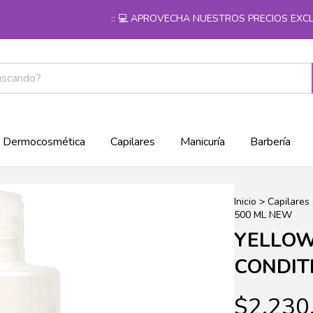
:: 💻 APROVECHA NUESTROS PRECIOS EXCLUSIV
Dermocosmética
Capilares
Manicuría
Barbería
Inicio
>
Capilares
500 ML NEW
YELLOW
CONDIT
$2.230