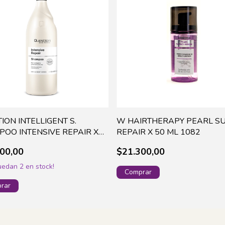
ION INTELLIGENT S.
W HAIRTHERAPY PEARL S
OO INTENSIVE REPAIR X
REPAIR X 50 ML 1082
L - 866
00,00
$21.300,00
quedan
2
en stock!