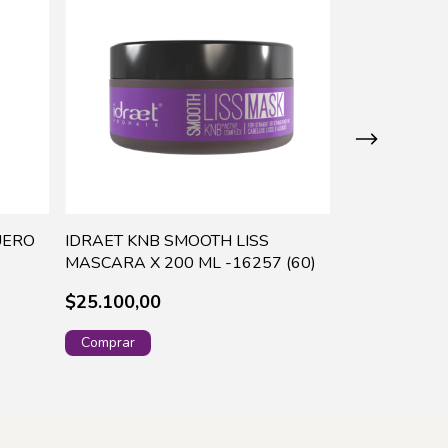
UERO
IDRAET KNB SMOOTH LISS
IDRAET KNB 
MASCARA X 200 ML -16257 (60)
ACONDICION
-16240 (48)
$25.100,00
$27.000,00
¡No te lo pierdas