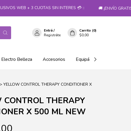
OS WEB + 3 CUOTAS SIN INTERES 💳 ::
🚚 ¡ENVÍO GRATIS 
Entrá
/
Carrito
(
0
)
Registráte
$0,00
Electro Belleza
Accesorios
Equipá tu salón!
>
YELLOW CONTROL THERAPY CONDITIONER X
 CONTROL THERAPY
IONER X 500 ML NEW
,00