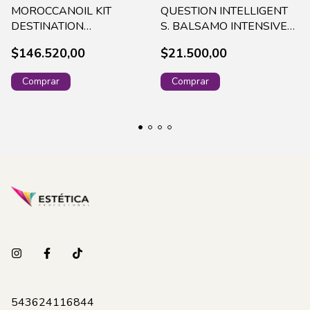
MOROCCANOIL KIT
QUESTION INTELLIGENT
DESTINATION
S. BALSAMO INTENSIVE
HYDRATION
REPAIR X 240ML - 865
$146.520,00
$21.500,00
(TRAT.+CREMA P/MANOS)
MO161
543624116844