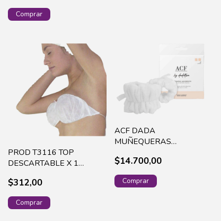
ACF DADA
MUÑEQUERAS
PROD T3116 TOP
ABSORBENTES X 2
$14.700,00
DESCARTABLE X 1
(DADAWRIST2)
UNIDAD
$312,00