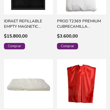
IDRAET REFILLABLE
PROD T2369 PREMIUM
EMPTY MAGNETIC
CUBRECAMILLA
PALETTE - XL - 14438
LAMINADO X 1
$15.800,00
$3.600,00
(48)